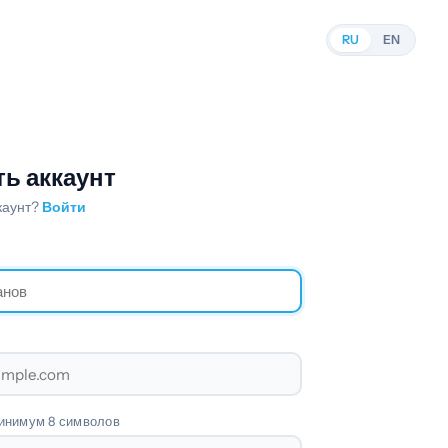
RU
EN
ь аккаунт
каунт?
Войти
инимум 8 символов