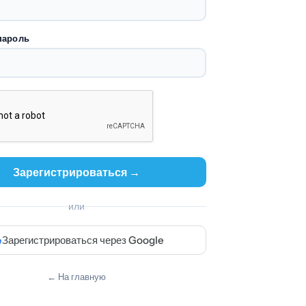
пароль
Зарегистрироваться →
или
Зарегистрироваться через Google
← На главную