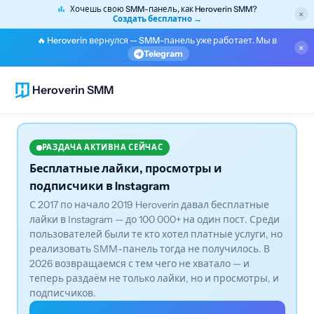
Хочешь свою SMM-панель, как Heroverin SMM?
×
Создать бесплатно →
🔥 Heroverin вернулся — SMM-панель уже работает. Мы в
×
Telegram
Heroverin SMM
РАЗДАЧА АКТИВНА СЕЙЧАС
Бесплатные лайки, просмотры и
подписчики в Instagram
С 2017 по начало 2019 Heroverin давал бесплатные
лайки в Instagram — до 100 000+ на один пост. Среди
пользователей были те кто хотел платные услуги, но
реализовать SMM-панель тогда не получилось. В
2026 возвращаемся с тем чего не хватало — и
теперь раздаём не только лайки, но и просмотры, и
подписчиков.