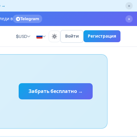
о →
×
леди в
Telegram
×
Войти
Регистрация
$
USD
Забрать бесплатно →