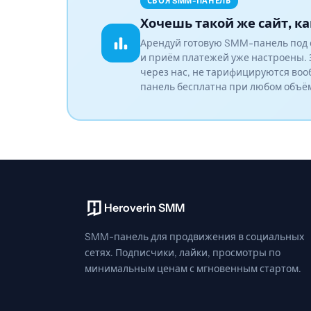
СВОЯ SMM-ПАНЕЛЬ
Хочешь такой же сайт, ка
Арендуй готовую SMM-панель под 
и приём платежей уже настроены. 
через нас, не тарифицируются воо
панель бесплатна при любом объё
Heroverin SMM
SMM-панель для продвижения в социальных
сетях. Подписчики, лайки, просмотры по
минимальным ценам с мгновенным стартом.