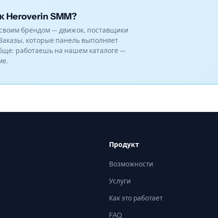
к Heroverin SMM?
своим брендом — движок, поставщики
Заказы, которые панель выполняет
бще: работаешь на нашем каталоге —
ме.
Продукт
Возможности
Услуги
Как это работает
FAQ