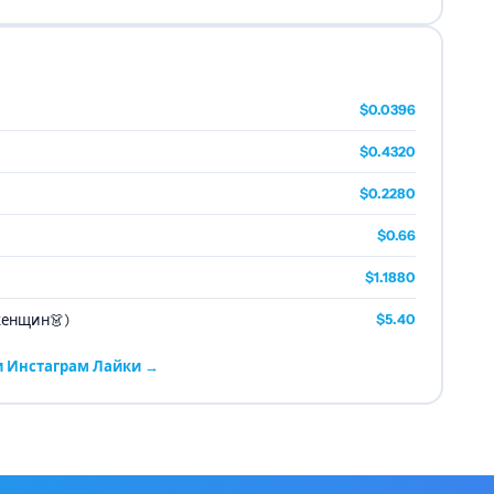
$0.0396
$0.4320
$0.2280
$0.66
$1.1880
женщин👗)
$5.40
ги Инстаграм Лайки →