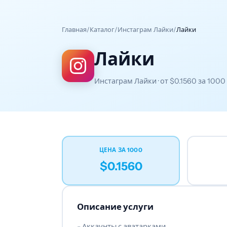
Главная
/
Каталог
/
Инстаграм Лайки
/
Лайки
Лайки
Инстаграм Лайки · от
$0.1560
за 1000
ЦЕНА ЗА 1000
$0.1560
Описание услуги
- Аккаунты с аватарками