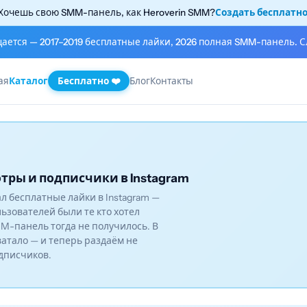
Хочешь свою SMM-панель, как Heroverin SMM?
Создать бесплатн
щается — 2017–2019 бесплатные лайки, 2026 полная SMM-панель. С
ая
Каталог
Бесплатно ❤️
Блог
Контакты
тры и подписчики в Instagram
вал бесплатные лайки в Instagram —
льзователей были те кто хотел
M-панель тогда не получилось. В
ватало — и теперь раздаём не
одписчиков.