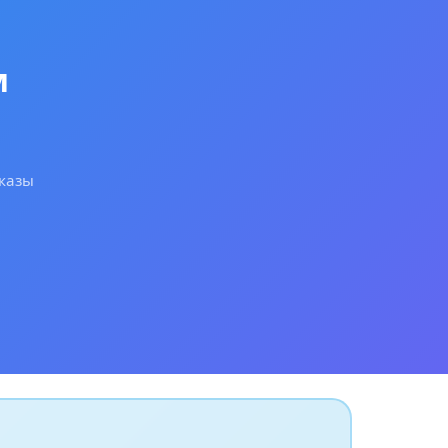
м
аказы