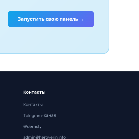
Запустить свою панель →
Контакты
Контакты
Telegram-канал
@derristy
admin@heroverin.info