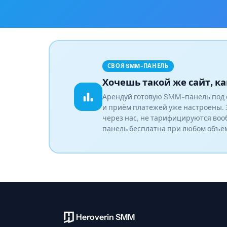
СВОЯ SMM-ПАНЕЛЬ
Хочешь такой же сайт, ка
Арендуй готовую SMM-панель под 
и приём платежей уже настроены. 
через нас, не тарифицируются воо
панель бесплатна при любом объё
Heroverin SMM