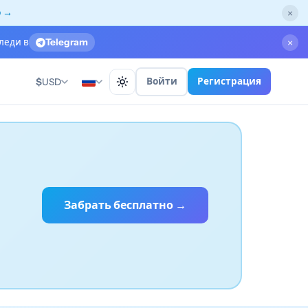
о →
×
леди в
Telegram
×
Войти
Регистрация
$
USD
Забрать бесплатно →