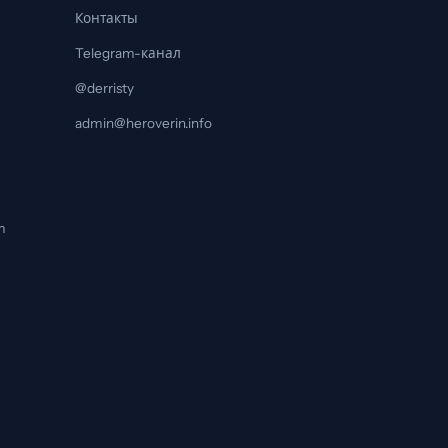
Контакты
Telegram-канал
@derristy
admin@heroverin.info
m