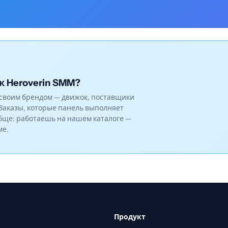
к Heroverin SMM?
своим брендом — движок, поставщики
Заказы, которые панель выполняет
бще: работаешь на нашем каталоге —
ме.
Продукт