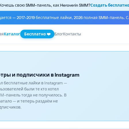
Хочешь свою SMM-панель, как Heroverin SMM?
Создать бесплатн
щается — 2017–2019 бесплатные лайки, 2026 полная SMM-панель. С
ая
Каталог
Бесплатно ❤️
Блог
Контакты
тры и подписчики в Instagram
вал бесплатные лайки в Instagram —
льзователей были те кто хотел
M-панель тогда не получилось. В
ватало — и теперь раздаём не
одписчиков.