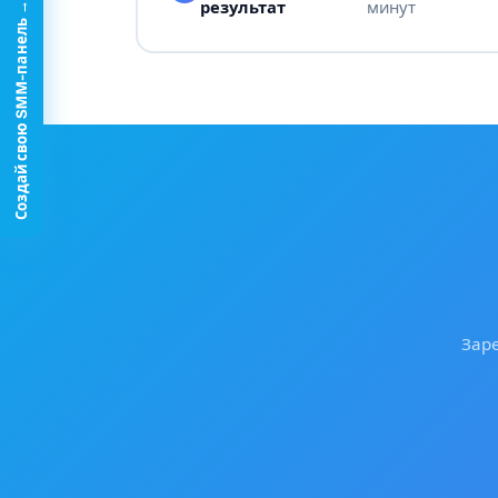
результат
минут
Создай свою SMM-панель →
Заре