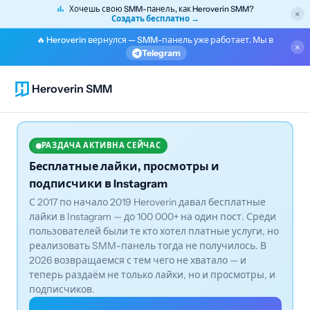
Хочешь свою SMM-панель, как Heroverin SMM?
×
Создать бесплатно →
🔥 Heroverin вернулся — SMM-панель уже работает. Мы в
×
Telegram
Heroverin SMM
РАЗДАЧА АКТИВНА СЕЙЧАС
Бесплатные лайки, просмотры и
подписчики в Instagram
С 2017 по начало 2019 Heroverin давал бесплатные
лайки в Instagram — до 100 000+ на один пост. Среди
пользователей были те кто хотел платные услуги, но
реализовать SMM-панель тогда не получилось. В
2026 возвращаемся с тем чего не хватало — и
теперь раздаём не только лайки, но и просмотры, и
подписчиков.