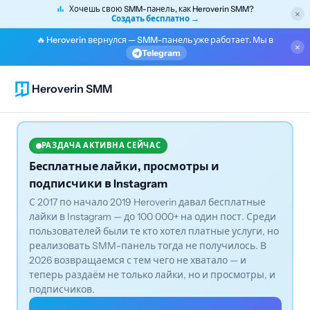
Хочешь свою SMM-панель, как Heroverin SMM?
×
Создать бесплатно →
🔥 Heroverin вернулся — SMM-панель уже работает. Мы в
×
Telegram
Heroverin SMM
РАЗДАЧА АКТИВНА СЕЙЧАС
Бесплатные лайки, просмотры и
подписчики в Instagram
С 2017 по начало 2019 Heroverin давал бесплатные
лайки в Instagram — до 100 000+ на один пост. Среди
пользователей были те кто хотел платные услуги, но
реализовать SMM-панель тогда не получилось. В
2026 возвращаемся с тем чего не хватало — и
теперь раздаём не только лайки, но и просмотры, и
подписчиков.