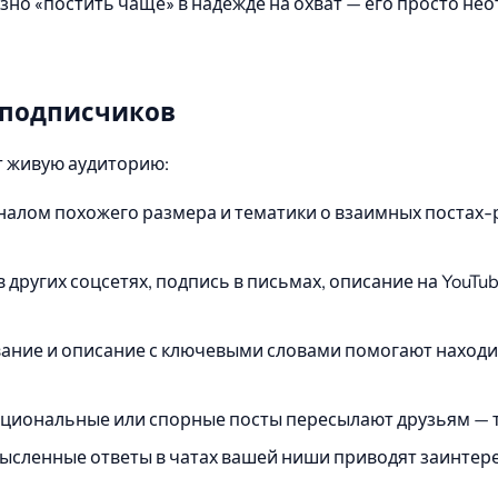
но «постить чаще» в надежде на охват — его просто нео
 подписчиков
т живую аудиторию:
налом похожего размера и тематики о взаимных постах-
других соцсетях, подпись в письмах, описание на YouTu
ание и описание с ключевыми словами помогают находит
циональные или спорные посты пересылают друзьям — та
сленные ответы в чатах вашей ниши приводят заинтере