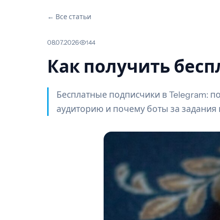
← Все статьи
08.07.2026
·
144
Как получить бесп
Бесплатные подписчики в Telegram: п
аудиторию и почему боты за задания 