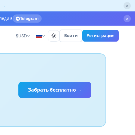
о →
×
леди в
Telegram
×
Войти
Регистрация
$
USD
Забрать бесплатно →