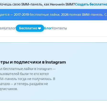
Хочешь свою SMM-панель, как Heroverin SMM?
Создать бесплатн
щается — 2017–2019 бесплатные лайки, 2026 полная SMM-панель. С
ая
Каталог
Бесплатно ❤️
Блог
Контакты
тры и подписчики в Instagram
вал бесплатные лайки в Instagram —
льзователей были те кто хотел
M-панель тогда не получилось. В
ватало — и теперь раздаём не
одписчиков.