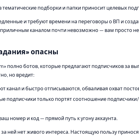
 тематические подборки и папки приносит целевых под
дленные и требуют времени на переговоры о ВП и создан
с приличным каналом почти невозможно — вам просто не
задания» опасны
m» полно ботов, которые предлагают подписчиков за вы
но, но вредит:
ют канал и быстро отписываются, обваливая охват посто
е подписчики только портят соотношение подписчики/о
ваш номер и код — прямой путь к угону аккаунта.
то за ней нет живого интереса. Настоящую пользу принос