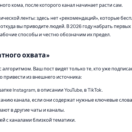
ого кома, после которого канал начинает расти сам.
ческой ленты: здесь нет «рекомендаций», которые беспл
о, откуда вы приводите людей. В 2026 году набрать первы
рабочие способы и честно обозначим их предел.
атного охвата»
с алгоритмом. Ваш пост видят только те, кто уже подпис
о привести из внешнего источника:
апке Instagram, в описании YouTube, в TikTok.
анию канала, если они содержат нужные ключевые слова
ают в другие чаты и каналы.
й с каналами близкой тематики.