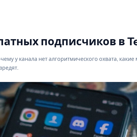
латных подписчиков в Te
очему у канала нет алгоритмического охвата, каки
вредят.