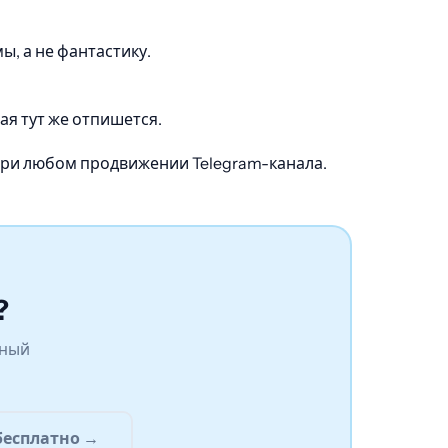
, а не фантастику.
ая тут же отпишется.
 при любом продвижении Telegram-канала.
?
нный
бесплатно →