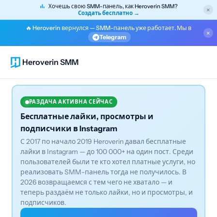
Хочешь свою SMM-панель, как Heroverin SMM?
×
Создать бесплатно →
🔥 Heroverin вернулся — SMM-панель уже работает. Мы в
×
Telegram
Heroverin SMM
РАЗДАЧА АКТИВНА СЕЙЧАС
Бесплатные лайки, просмотры и
подписчики в Instagram
С 2017 по начало 2019 Heroverin давал бесплатные
лайки в Instagram — до 100 000+ на один пост. Среди
пользователей были те кто хотел платные услуги, но
реализовать SMM-панель тогда не получилось. В
2026 возвращаемся с тем чего не хватало — и
теперь раздаём не только лайки, но и просмотры, и
подписчиков.