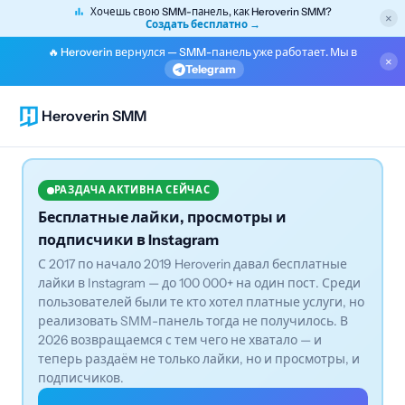
Хочешь свою SMM-панель, как Heroverin SMM?
×
Создать бесплатно →
🔥 Heroverin вернулся — SMM-панель уже работает. Мы в
×
Telegram
Heroverin SMM
РАЗДАЧА АКТИВНА СЕЙЧАС
Бесплатные лайки, просмотры и
подписчики в Instagram
С 2017 по начало 2019 Heroverin давал бесплатные
лайки в Instagram — до 100 000+ на один пост. Среди
пользователей были те кто хотел платные услуги, но
реализовать SMM-панель тогда не получилось. В
2026 возвращаемся с тем чего не хватало — и
теперь раздаём не только лайки, но и просмотры, и
подписчиков.