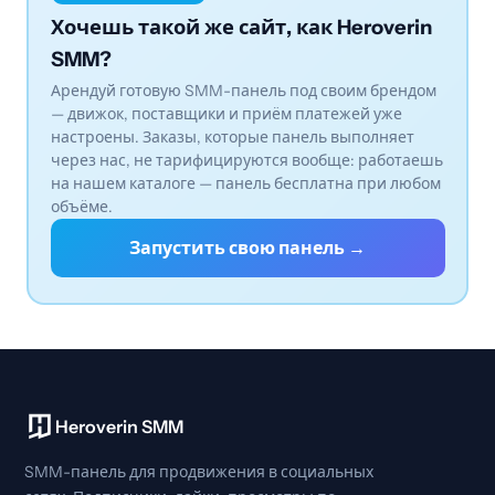
Хочешь такой же сайт, как Heroverin
SMM?
Арендуй готовую SMM-панель под своим брендом
— движок, поставщики и приём платежей уже
настроены. Заказы, которые панель выполняет
через нас, не тарифицируются вообще: работаешь
на нашем каталоге — панель бесплатна при любом
объёме.
Запустить свою панель →
Heroverin SMM
SMM-панель для продвижения в социальных