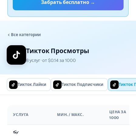
Забрать бесплатно →
Все категории
Тикток Просмотры
8 услуг · от $0.14 за 1000
Тикток Лайки
Тикток Подписчики
Тикток 
ЦЕНА ЗА
УСЛУГА
МИН. / МАКС.
1000
👓