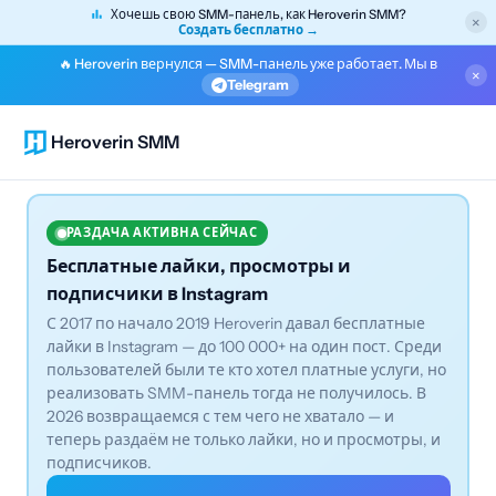
Хочешь свою SMM-панель, как Heroverin SMM?
×
Создать бесплатно →
🔥 Heroverin вернулся — SMM-панель уже работает. Мы в
×
Telegram
Heroverin SMM
РАЗДАЧА АКТИВНА СЕЙЧАС
Бесплатные лайки, просмотры и
подписчики в Instagram
С 2017 по начало 2019 Heroverin давал бесплатные
лайки в Instagram — до 100 000+ на один пост. Среди
пользователей были те кто хотел платные услуги, но
реализовать SMM-панель тогда не получилось. В
2026 возвращаемся с тем чего не хватало — и
теперь раздаём не только лайки, но и просмотры, и
подписчиков.