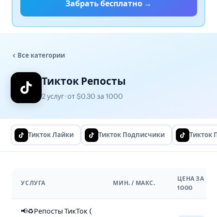
Забрать бесплатно →
Все категории
Тикток Репосты
2 услуг · от $0.30 за 1000
Тикток Лайки
Тикток Подписчики
Тикток 
ЦЕНА ЗА
УСЛУГА
МИН. / МАКС.
1000
📢♻️Репосты ТикТок (