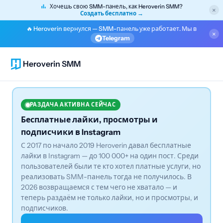
Хочешь свою SMM-панель, как Heroverin SMM?
×
Создать бесплатно →
🔥 Heroverin вернулся — SMM-панель уже работает. Мы в
×
Telegram
Heroverin SMM
РАЗДАЧА АКТИВНА СЕЙЧАС
Бесплатные лайки, просмотры и
подписчики в Instagram
С 2017 по начало 2019 Heroverin давал бесплатные
лайки в Instagram — до 100 000+ на один пост. Среди
пользователей были те кто хотел платные услуги, но
реализовать SMM-панель тогда не получилось. В
2026 возвращаемся с тем чего не хватало — и
теперь раздаём не только лайки, но и просмотры, и
подписчиков.