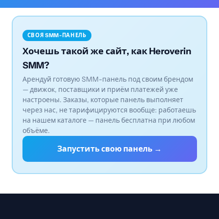
СВОЯ SMM-ПАНЕЛЬ
Хочешь такой же сайт, как Heroverin
SMM?
Арендуй готовую SMM-панель под своим брендом
— движок, поставщики и приём платежей уже
настроены. Заказы, которые панель выполняет
через нас, не тарифицируются вообще: работаешь
на нашем каталоге — панель бесплатна при любом
объёме.
Запустить свою панель →