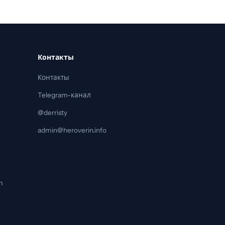
Контакты
Контакты
Telegram-канал
@derristy
admin@heroverin.info
m