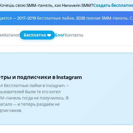
Хочешь свою SMM-панель, как Heroverin SMM?
Создать бесплатн
щается — 2017–2019 бесплатные лайки, 2026 полная SMM-панель. С
ая
Каталог
Бесплатно ❤️
Блог
Контакты
тры и подписчики в Instagram
вал бесплатные лайки в Instagram —
льзователей были те кто хотел
M-панель тогда не получилось. В
ватало — и теперь раздаём не
одписчиков.