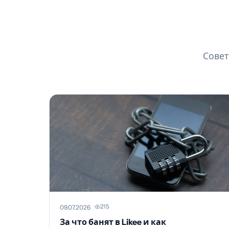
Совет
215
09.07.2026
За что банят в Likee и как