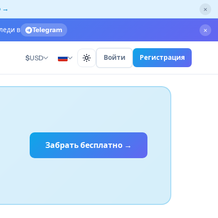
о →
×
леди в
Telegram
×
Войти
Регистрация
$
USD
Забрать бесплатно →