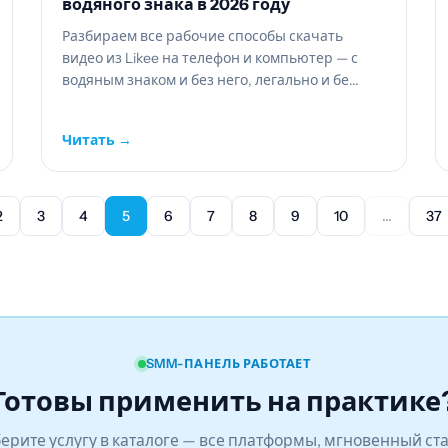
водяного знака в 2026 году
Разбираем все рабочие способы скачать
видео из Likee на телефон и компьютер — с
водяным знаком и без него, легально и бе...
Читать →
2
3
4
5
6
7
8
9
10
...
37
SMM-ПАНЕЛЬ РАБОТАЕТ
Готовы применить на практике
ерите услугу в каталоге — все платформы, мгновенный ста