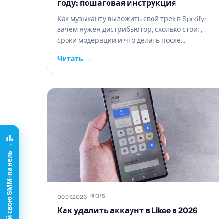
году: пошаговая инструкция
Как музыканту выложить свой трек в Spotify:
зачем нужен дистрибьютор, сколько стоит,
сроки модерации и что делать после...
Читать →
Создай свою SMM-панель →
315
09.07.2026
Как удалить аккаунт в Likee в 2026