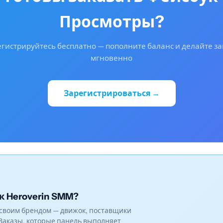
Просмотры?
гистрируйтесь бесплатно — пополните баланс и делайте з
мгновенно
Зарегистрироваться →
к Heroverin SMM?
своим брендом — движок, поставщики
Заказы, которые панель выполняет