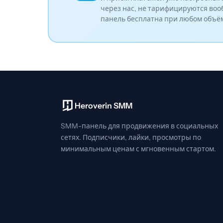
через нас, не тарифицируются воо
панель бесплатна при любом объё
Heroverin SMM
SMM-панель для продвижения в социальных
сетях. Подписчики, лайки, просмотры по
минимальным ценам с мгновенным стартом.