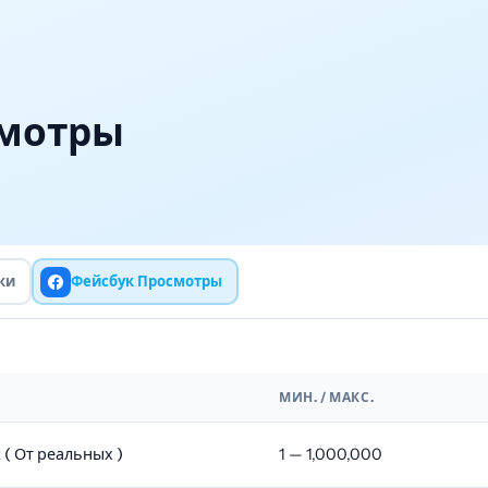
смотры
ки
Фейсбук Просмотры
МИН. / МАКС.
( От реальных )
1 — 1,000,000