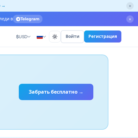
о →
×
леди в
Telegram
×
Войти
Регистрация
$
USD
Забрать бесплатно →