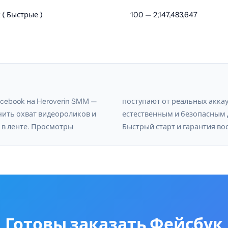
 ( Быстрые )
100 — 2,147,483,647
cebook на Heroverin SMM —
 аккаунтов, что делает рост
чить охват видеороликов и
зопасным для страницы.
 в ленте. Просмотры
Быстрый старт и гарантия во
Готовы заказать Фейсбук