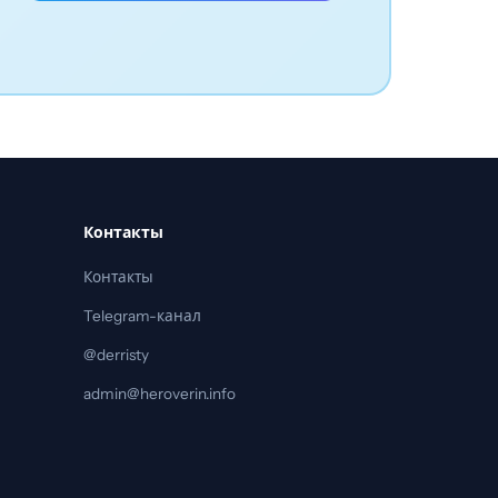
Контакты
Контакты
Telegram-канал
@derristy
admin@heroverin.info