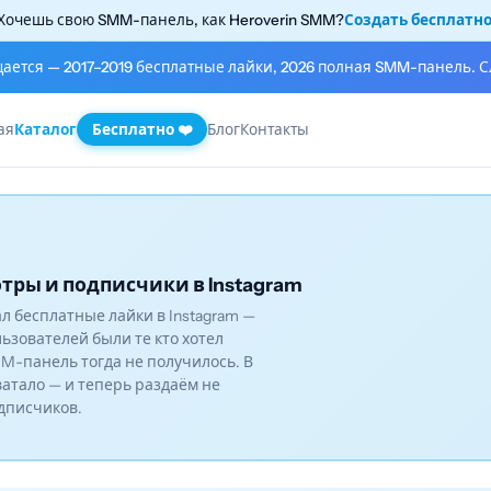
Хочешь свою SMM-панель, как Heroverin SMM?
Создать бесплатн
щается — 2017–2019 бесплатные лайки, 2026 полная SMM-панель. С
ая
Каталог
Бесплатно ❤️
Блог
Контакты
тры и подписчики в Instagram
вал бесплатные лайки в Instagram —
льзователей были те кто хотел
M-панель тогда не получилось. В
ватало — и теперь раздаём не
одписчиков.