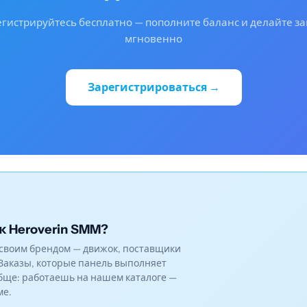
гистрируйтесь бесплатно — пополните баланс и делайте з
мгновенно
Зарегистрироваться →
к Heroverin SMM?
своим брендом — движок, поставщики
Заказы, которые панель выполняет
бще: работаешь на нашем каталоге —
ме.