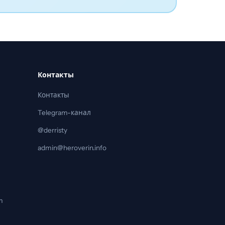
Контакты
Контакты
Telegram-канал
@derristy
admin@heroverin.info
m