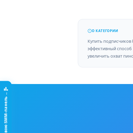
О КАТЕГОРИИ
Купить подписчиков P
продвигать контен
эффективный способ
появляться в реко
увеличить охват пин
Создай свою SMM-панель →