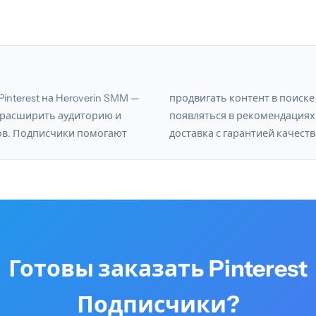
interest на Heroverin SMM —
т в поиске Pinterest и
 расширить аудиторию и
мендациях. Безопасная
ов. Подписчики помогают
доставка с гарантией качеств
Готовы заказать Pinterest
Подписчики?