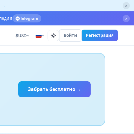
о →
×
леди в
Telegram
×
Войти
Регистрация
$
USD
Забрать бесплатно →