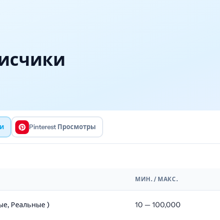
писчики
ки
Pinterest Просмотры
МИН. / МАКС.
ые, Реальные )
10 — 100,000