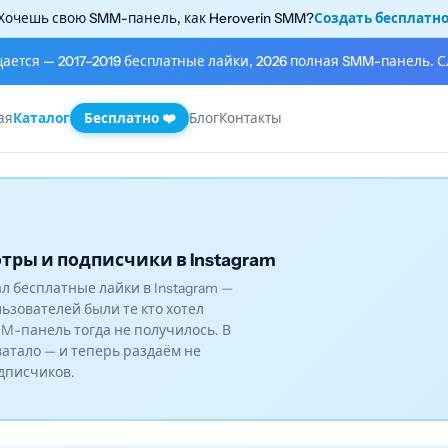
Хочешь свою SMM-панель, как Heroverin SMM?
Создать бесплатн
щается — 2017–2019 бесплатные лайки, 2026 полная SMM-панель. С
ая
Каталог
Бесплатно ❤️
Блог
Контакты
тры и подписчики в Instagram
вал бесплатные лайки в Instagram —
льзователей были те кто хотел
M-панель тогда не получилось. В
ватало — и теперь раздаём не
одписчиков.