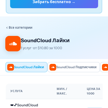
Забрать бесплатно →
Все категории
SoundCloud Лайки
1 услуг · от $10.80 за 1000
SoundCloud Лайки
SoundCloud Подписчики
МИН. /
ЦЕНА ЗА
УСЛУГА
МАКС.
1000
👑💕SoundCloud