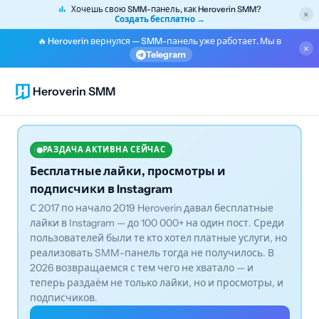
Хочешь свою SMM-панель, как Heroverin SMM?
×
Создать бесплатно →
🔥 Heroverin вернулся — SMM-панель уже работает. Мы в
×
Telegram
Heroverin SMM
РАЗДАЧА АКТИВНА СЕЙЧАС
Бесплатные лайки, просмотры и
подписчики в Instagram
С 2017 по начало 2019 Heroverin давал бесплатные
лайки в Instagram — до 100 000+ на один пост. Среди
пользователей были те кто хотел платные услуги, но
реализовать SMM-панель тогда не получилось. В
2026 возвращаемся с тем чего не хватало — и
теперь раздаём не только лайки, но и просмотры, и
подписчиков.