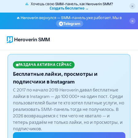
Хочешь свою SMM-панель, как Heroverin SMM?
×
Создать бесплатно →
🔥 Heroverin вернулся — SMM-панель уже работает. Мы в
×
Telegram
Heroverin SMM
РАЗДАЧА АКТИВНА СЕЙЧАС
Бесплатные лайки, просмотры и
подписчики в Instagram
С 2017 по начало 2019 Heroverin давал бесплатные
лайки в Instagram — до 100 000+ на один пост. Среди
пользователей были те кто хотел платные услуги, но
реализовать SMM-панель тогда не получилось. В
2026 возвращаемся с тем чего не хватало — и
теперь раздаём не только лайки, но и просмотры, и
подписчиков.