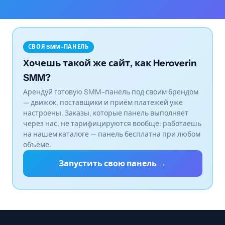
СВОЯ SMM-ПАНЕЛЬ
Хочешь такой же сайт, как Heroverin
SMM?
Арендуй готовую SMM-панель под своим брендом
— движок, поставщики и приём платежей уже
настроены. Заказы, которые панель выполняет
через нас, не тарифицируются вообще: работаешь
на нашем каталоге — панель бесплатна при любом
объёме.
Запустить свою панель →