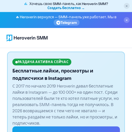
Хочешь свою SMM-панель, как Heroverin SMM?
×
Создать бесплатно →
🔥 Heroverin вернулся — SMM-панель уже работает. Мы в
×
Telegram
Heroverin SMM
РАЗДАЧА АКТИВНА СЕЙЧАС
Бесплатные лайки, просмотры и
подписчики в Instagram
С 2017 по начало 2019 Heroverin давал бесплатные
лайки в Instagram — до 100 000+ на один пост. Среди
пользователей были те кто хотел платные услуги, но
реализовать SMM-панель тогда не получилось. В
2026 возвращаемся с тем чего не хватало — и
теперь раздаём не только лайки, но и просмотры, и
подписчиков.