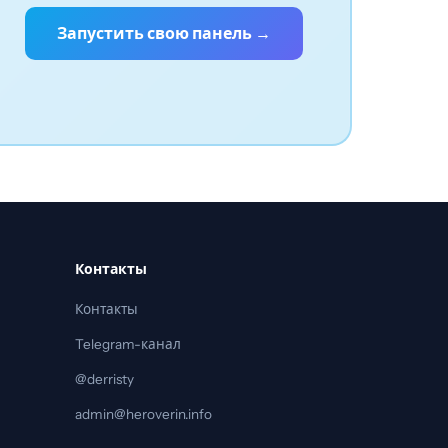
Запустить свою панель →
Контакты
Контакты
Telegram-канал
@derristy
admin@heroverin.info