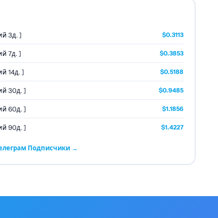
И
й 3д. ]
$0.3113
й 7д. ]
$0.3853
й 14д. ]
$0.5188
й 30д. ]
$0.9485
й 60д. ]
$1.1856
й 90д. ]
$1.4227
Телеграм Подписчики →