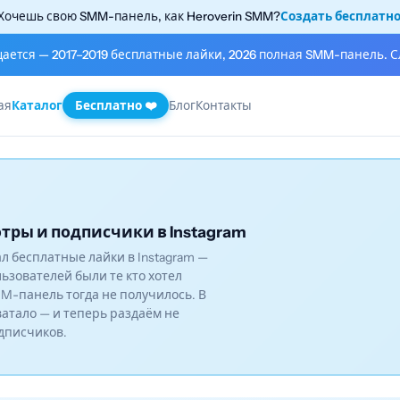
Хочешь свою SMM-панель, как Heroverin SMM?
Создать бесплатн
щается — 2017–2019 бесплатные лайки, 2026 полная SMM-панель. С
ая
Каталог
Бесплатно ❤️
Блог
Контакты
тры и подписчики в Instagram
вал бесплатные лайки в Instagram —
льзователей были те кто хотел
M-панель тогда не получилось. В
ватало — и теперь раздаём не
одписчиков.