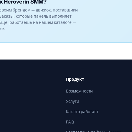
к Heroverin SMM?
своим брендом — движок, поставщики
Заказы, которые панель выполняет
бще: работаешь на нашем каталоге —
ме.
Продукт
Возможности
Услуги
Как это работает
FAQ