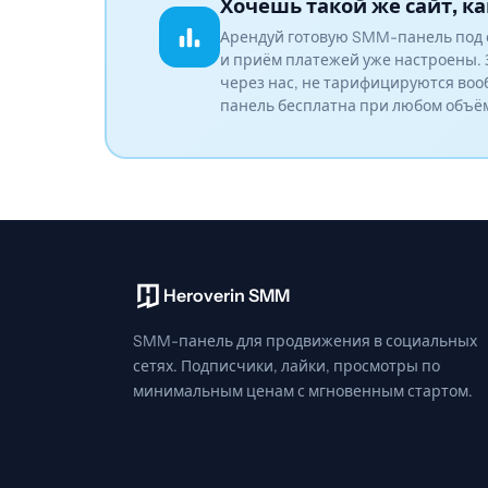
Хочешь такой же сайт, ка
Арендуй готовую SMM-панель под 
и приём платежей уже настроены. 
через нас, не тарифицируются воо
панель бесплатна при любом объё
Heroverin SMM
SMM-панель для продвижения в социальных
сетях. Подписчики, лайки, просмотры по
минимальным ценам с мгновенным стартом.