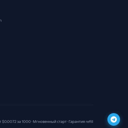
m
т $0.0072 за 1000 · Мгновенный старт · Гарантия refill