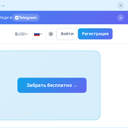
о →
×
леди в
Telegram
×
Войти
Регистрация
$
USD
Забрать бесплатно →