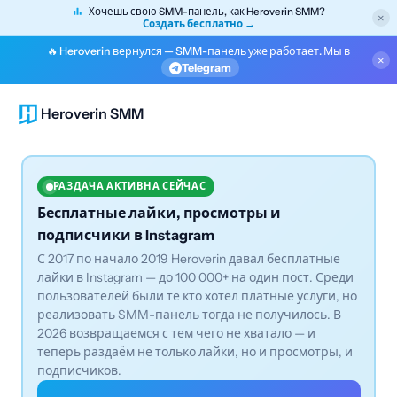
Хочешь свою SMM-панель, как Heroverin SMM?
×
Создать бесплатно →
🔥 Heroverin вернулся — SMM-панель уже работает. Мы в
×
Telegram
Heroverin SMM
РАЗДАЧА АКТИВНА СЕЙЧАС
Бесплатные лайки, просмотры и
подписчики в Instagram
С 2017 по начало 2019 Heroverin давал бесплатные
лайки в Instagram — до 100 000+ на один пост. Среди
пользователей были те кто хотел платные услуги, но
реализовать SMM-панель тогда не получилось. В
2026 возвращаемся с тем чего не хватало — и
теперь раздаём не только лайки, но и просмотры, и
подписчиков.