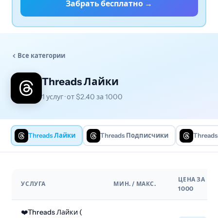
Забрать бесплатно →
Все категории
Threads Лайки
1 услуг · от $2.40 за 1000
Threads Лайки
Threads Подписчики
Thread
ЦЕНА ЗА
УСЛУГА
МИН. / МАКС.
1000
❤️Threads Лайки (