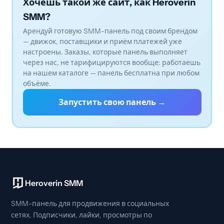
Хочешь такой же сайт, как Heroverin
SMM?
Арендуй готовую SMM-панель под своим брендом
— движок, поставщики и приём платежей уже
настроены. Заказы, которые панель выполняет
через нас, не тарифицируются вообще: работаешь
на нашем каталоге — панель бесплатна при любом
объёме.
Запустить свою панель →
Heroverin SMM
SMM-панель для продвижения в социальных
сетях. Подписчики, лайки, просмотры по