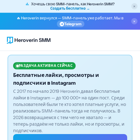
Хочешь свою SMM-панель, как Heroverin SMM?
×
Создать бесплатно →
🔥 Heroverin вернулся — SMM-панель уже работает. Мы в
×
Telegram
Heroverin SMM
РАЗДАЧА АКТИВНА СЕЙЧАС
Бесплатные лайки, просмотры и
подписчики в Instagram
С 2017 по начало 2019 Heroverin давал бесплатные
лайки в Instagram — до 100 000+ на один пост. Среди
пользователей были те кто хотел платные услуги, но
реализовать SMM-панель тогда не получилось. В
2026 возвращаемся с тем чего не хватало — и
теперь раздаём не только лайки, но и просмотры, и
подписчиков.