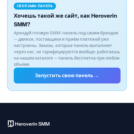
СВОЯ SMM-ПАНЕЛЬ
Хочешь такой же сайт, как Heroverin
SMM?
Арендуй готовую SMM-панель под своим брендом
— движок, поставщики и приём платежей уже
настроены. Заказы, которые панель выполняет
через нас, не тарифицируются вообще: работаешь
на нашем каталоге — панель бесплатна при любом
объёме.
Запустить свою панель →
Heroverin SMM