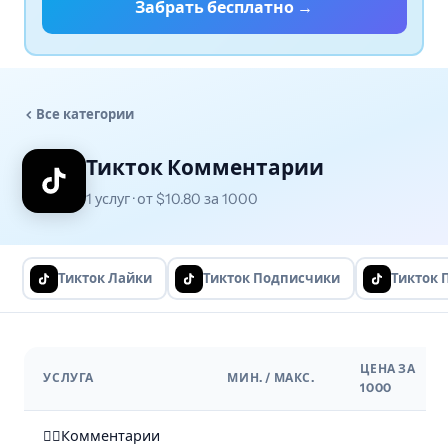
Забрать бесплатно →
Все категории
Тикток Комментарии
1 услуг · от $10.80 за 1000
Тикток Лайки
Тикток Подписчики
Тикток 
ЦЕНА ЗА
УСЛУГА
МИН. / МАКС.
1000
✍🏻Комментарии